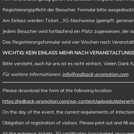
Registrierungspflicht der Besucher. Formular bitte ausgedruck
Am Einlass werden Ticket, „3G-Nachweise (geimpft, genesen,
Jedem Besucher wird fortlaufend ein Platz zugewiesen, der a
Das Registrierungsformular wird vier Wochen nach Veranstal
WICHTIG: KEIN EINLASS MEHR NACH VERANSTALTUNGSBE
Bitte versteht, auch für uns ist es nicht einfach. Vielen Dank 
Für weitere Informationen:
info@redback-promotion.com
Please download the form at the following location:
https://redback-promotion.com/wp-content/uploads/datener
On the day of the event, the current requirements of Infectio
Obligation of registration of visitors. Please print out and fill 
At the entrance, tickets, 3G certificates (vaccinated, recove