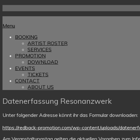
Skip
to
Home
content
Menu
Menu
BOOKING
ARTIST ROSTER
SERVICES
PROMOTION
DOWNLOAD
EVENTS
TICKETS
CONTACT
ABOUT US
Datenerfassung Resonanzwerk
Unter folgender Adresse könnt ihr das Formular downloaden:
https://redback-promotion.com/wp-content/uploads/datener
Am Veranstaltungstag gelten die aktuellen Vorgaben zum In