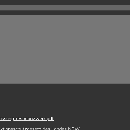
fassung-resonanzwerk.pdf
fektionsschutzgesetz des Landes NRW.