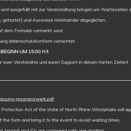
t und ausgefüllt mit zur Veranstaltung bringen um Wartezeiten 
 getestet) und Ausweise miteinander abgeglichen.
uf dem Formular vermerkt wird.
tung datenschutzkonform vernichtet.
GINN UM 15:00 H !!
für euer Verständnis und euren Support in diesen harten Zeiten!
fassung-resonanzwerk.pdf
n Protection Act of the state of North Rhine-Westphalia will app
out the form and bring it to the event to avoid waiting times.
red, tested) and IDs are compared with one another.